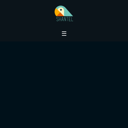
Početna
☰
Rang
Lista
Prošlomesečni
Pobednici
Lista
Bonusa
Izmene